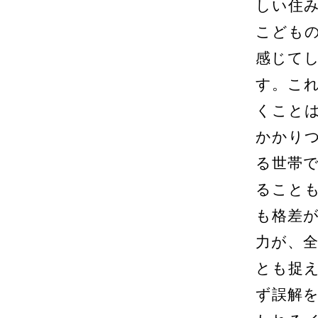
しい住
こども
感じて
す。こ
くこと
かかり
る世帯
ること
も格差
力が、
とも捉
ず誤解