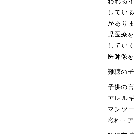
われる
してい
があり
児医療
してい
医師像
難聴の
子供の
アレル
マンツ
喉科・